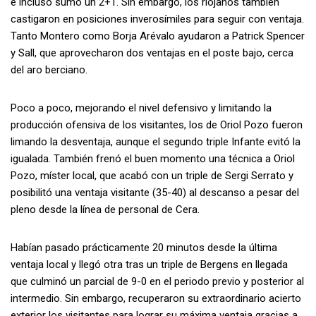
e incluso sumó un 2+1. Sin embargo, los riojanos también
castigaron en posiciones inverosímiles para seguir con ventaja.
Tanto Montero como Borja Arévalo ayudaron a Patrick Spencer
y Sall, que aprovecharon dos ventajas en el poste bajo, cerca
del aro berciano.
Poco a poco, mejorando el nivel defensivo y limitando la
producción ofensiva de los visitantes, los de Oriol Pozo fueron
limando la desventaja, aunque el segundo triple Infante evitó la
igualada. También frenó el buen momento una técnica a Oriol
Pozo, míster local, que acabó con un triple de Sergi Serrato y
posibilitó una ventaja visitante (35-40) al descanso a pesar del
pleno desde la línea de personal de Cera.
Habían pasado prácticamente 20 minutos desde la última
ventaja local y llegó otra tras un triple de Bergens en llegada
que culminó un parcial de 9-0 en el periodo previo y posterior al
intermedio. Sin embargo, recuperaron su extraordinario acierto
exterior los visitantes para lograr su máxima ventaja gracias a