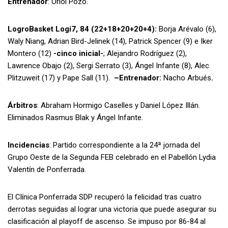
Entrenador
: Oriol Pozo.
LogroBasket Logi7, 84 (22+18+20+20+4):
Borja Arévalo (6),
Waly Niang, Adrian Bird-Jelinek (14), Patrick Spencer (9) e Iker
Montero (12)
-cinco inicial-
; Alejandro Rodríguez (2),
Lawrence Obajo (2), Sergi Serrato (3), Ángel Infante (8), Alec
Plitzuweit (17) y Pape Sall (11).
–Entrenador:
Nacho Arbués
.
Árbitros
: Abraham Hormigo Caselles y Daniel López Illán.
Eliminados Rasmus Blak y Ángel Infante.
Incidencias
: Partido correspondiente a la 24ª jornada del
Grupo Oeste de la Segunda FEB celebrado en el Pabellón Lydia
Valentín de Ponferrada.
El Clínica Ponferrada SDP recuperó la felicidad tras cuatro
derrotas seguidas al lograr una victoria que puede asegurar su
clasificación al playoff de ascenso. Se impuso por 86-84 al