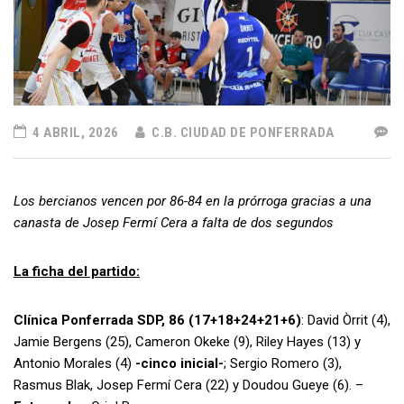
4 ABRIL, 2026
C.B. CIUDAD DE PONFERRADA
Los bercianos vencen por 86-84 en la prórroga gracias a una
canasta de Josep Fermí Cera a falta de dos segundos
La ficha del partido:
Clínica Ponferrada SDP, 86 (17+18+24+21+6)
: David Òrrit (4),
Jamie Bergens (25), Cameron Okeke (9), Riley Hayes (13) y
Antonio Morales (4)
-cinco inicial-
; Sergio Romero (3),
Rasmus Blak, Josep Fermí Cera (22) y Doudou Gueye (6). –