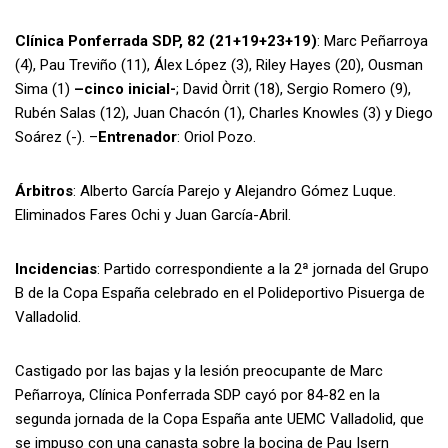
Clínica Ponferrada SDP, 82 (21+19+23+19)
: Marc Peñarroya
(4), Pau Treviño (11), Álex López (3), Riley Hayes (20), Ousman
Sima (1)
–cinco inicial-
; David Òrrit (18), Sergio Romero (9),
Rubén Salas (12), Juan Chacón (1), Charles Knowles (3) y Diego
Soárez (-). –
Entrenador
: Oriol Pozo.
Árbitros
: Alberto García Parejo y Alejandro Gómez Luque.
Eliminados Fares Ochi y Juan García-Abril.
Incidencias
: Partido correspondiente a la 2ª jornada del Grupo
B de la Copa España celebrado en el Polideportivo Pisuerga de
Valladolid.
Castigado por las bajas y la lesión preocupante de Marc
Peñarroya, Clínica Ponferrada SDP cayó por 84-82 en la
segunda jornada de la Copa España ante UEMC Valladolid, que
se impuso con una canasta sobre la bocina de Pau Isern