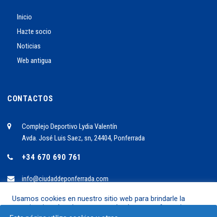
Inicio
Hazte socio
Noticias
Web antigua
CONTACTOS
Complejo Deportivo Lydia Valentín
Avda. José Luis Saez, sn, 24404, Ponferrada
+34 670 690 761
info@ciudaddeponferrada.com
Usamos cookies en nuestro sitio web para brindarle la
experiencia más relevante recordando sus preferencias y
2024 ©C.B. Ciudad de Ponferrrada
visitas repetidas. Al hacer clic en "Aceptar", acepta el uso de