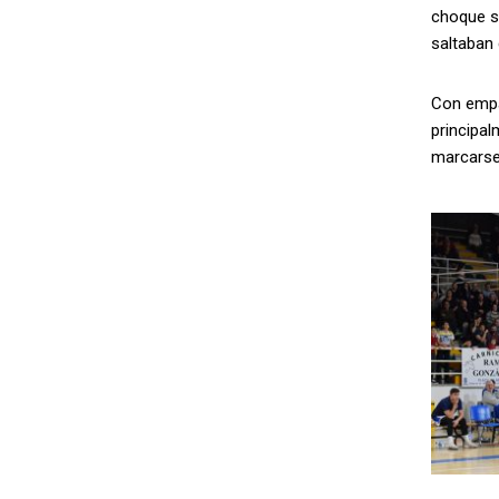
choque se
saltaban 
Con empa
principal
marcarse 