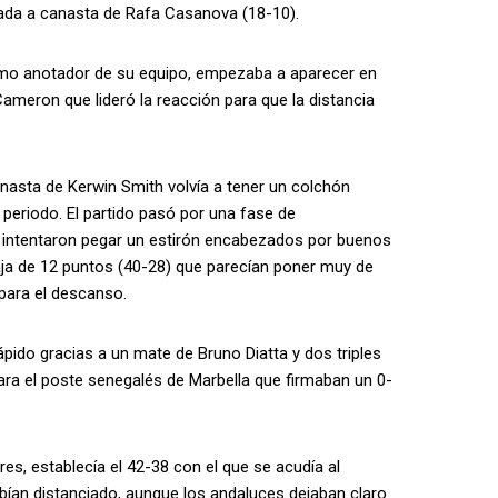
ntrada a canasta de Rafa Casanova (18-10).
ximo anotador de su equipo, empezaba a aparecer en
Cameron que lideró la reacción para que la distancia
anasta de Kerwin Smith volvía a tener un colchón
periodo. El partido pasó por una fase de
s intentaron pegar un estirón encabezados por buenos
ja de 12 puntos (40-28) que parecían poner muy de
para el descanso.
pido gracias a un mate de Bruno Diatta y dos triples
ara el poste senegalés de Marbella que firmaban un 0-
res, establecía el 42-38 con el que se acudía al
an distanciado, aunque los andaluces dejaban claro