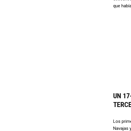
que había
UN 17
TERC
Los prime
Navajas 