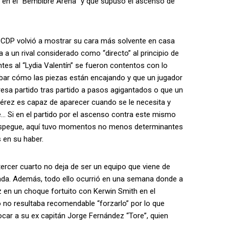
 en el “Bembibre Arena” y que supuso el ascenso de
 CDP volvió a mostrar su cara más solvente en casa
a a un rival considerado como “directo” al principio de
tes al “Lydia Valentín” se fueron contentos con lo
ar cómo las piezas están encajando y que un jugador
sa partido tras partido a pasos agigantados o que un
rez es capaz de aparecer cuando se le necesita y
e… Si en el partido por el ascenso contra este mismo
despegue, aquí tuvo momentos no menos determinantes
 en su haber.
tercer cuarto no deja de ser un equipo que viene de
rada. Además, todo ello ocurrió en una semana donde a
iz en un choque fortuito con Kerwin Smith en el
ro no resultaba recomendable “forzarlo” por lo que
ocar a su ex capitán Jorge Fernández “Tore”, quien