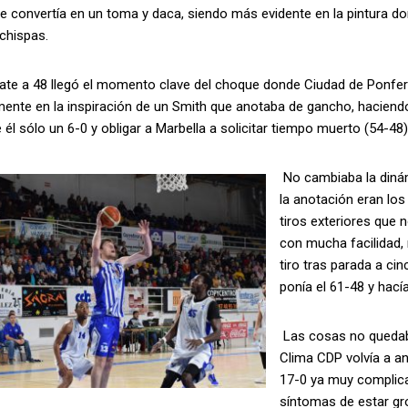
 convertía en un toma y daca, siendo más evidente en la pintura don
chispas.
te a 48 llegó el momento clave del choque donde Ciudad de Ponfer
mente en la inspiración de un Smith que anotaba de gancho, haciend
él sólo un 6-0 y obligar a Marbella a solicitar tiempo muerto (54-48)
No cambiaba la dinám
la anotación eran los 
tiros exteriores que 
con mucha facilidad, 
tiro tras parada a ci
ponía el 61-48 y hacía
Las cosas no quedaba
Clima CDP volvía a an
17-0 ya muy complica
síntomas de estar gro