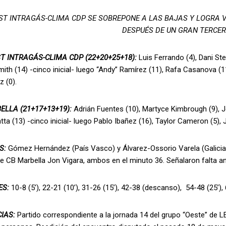
ST INTRAGÁS-CLIMA CDP SE SOBREPONE A LAS BAJAS Y LOGRA V
DESPUÉS DE UN GRAN TERCE
T INTRAGÁS-CLIMA CDP (22+20+25+18):
Luis Ferrando (4), Dani St
ith (14) -cinco inicial- luego “Andy” Ramírez (11), Rafa Casanova (11
 (0).
ELLA (21+17+13+19):
Adrián Fuentes (10), Martyce Kimbrough (9), J
tta (13) -cinco inicial- luego Pablo Ibañez (16), Taylor Cameron (5),
S:
Gómez Hernández (País Vasco) y Álvarez-Ossorio Varela (Galicia)
e CB Marbella Jon Vigara, ambos en el minuto 36. Señalaron falta anti
ES:
10-8 (5’), 22-21 (10’), 31-26 (15’), 42-38 (descanso), 54-48 (25’), 6
CIAS:
Partido correspondiente a la jornada 14 del grupo “Oeste” de LE