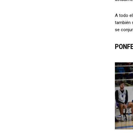
A todo el
también s
se conjur
PONF