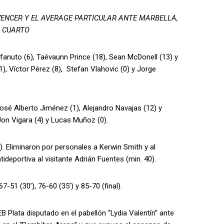
ENCER Y EL AVERAGE PARTICULAR ANTE MARBELLA,
R CUARTO
efanuto (6), Taévaunn Prince (18), Sean McDonell (13) y
), Víctor Pérez (8), Stefan Vlahovic (0) y Jorge
osé Alberto Jiménez (1), Alejandro Navajas (12) y
 Jon Vigara (4) y Lucas Muñoz (0).
. Eliminaron por personales a Kerwin Smith y al
deportiva al visitante Adrián Fuentes (min. 40).
7-51 (30’), 76-60 (35’) y 85-70 (final).
B Plata disputado en el pabellón “Lydia Valentín” ante