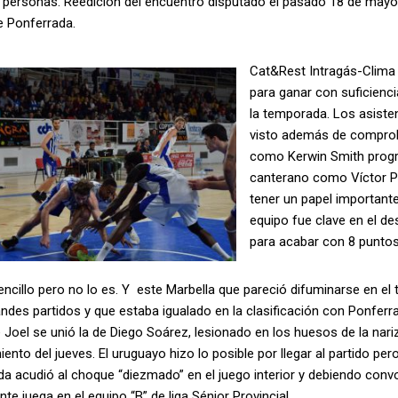
 personas. Reedición del encuentro disputado el pasado 18 de mayo
e Ponferrada.
Cat&Rest Intragás-Clima
para ganar con suficienci
la temporada. Los asisten
visto además de comprob
como Kerwin Smith progre
canterano como Víctor Pé
tener un papel important
equipo fue clave en el 
para acabar con 8 puntos
ncillo pero no lo es. Y este Marbella que pareció difuminarse en el 
ndes partidos y que estaba igualado en la clasificación con Ponfer
e Joel se unió la de Diego Soárez, lesionado en los huesos de la nar
ento del jueves. El uruguayo hizo lo posible por llegar al partido pe
a acudió al choque “diezmado” en el juego interior y debiendo conv
te juega en el equipo “B” de liga Sénior Provincial.