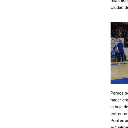
unas 800
Ciudad d
Parece se
hacer gra
la baja d
entrenami
Ponferrad
actualmen