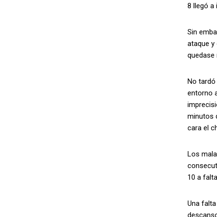
8 llegó a
Sin emba
ataque y 
quedase r
No tardó 
entorno a
imprecis
minutos 
cara el 
Los malag
consecuti
10 a falt
Una falta
descanso