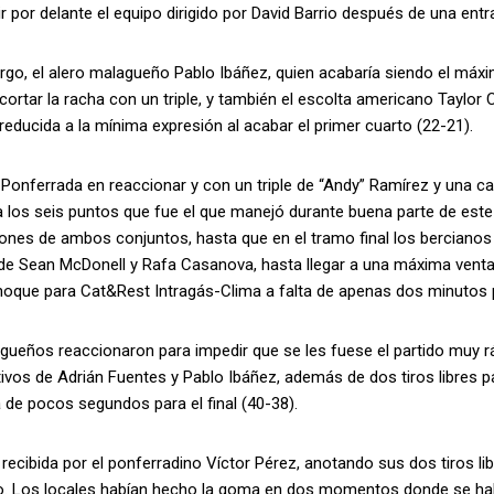
 ir por delante el equipo dirigido por David Barrio después de una e
rgo, el alero malagueño Pablo Ibáñez, quien acabaría siendo el má
cortar la racha con un triple, y también el escolta americano Taylor 
educida a la mínima expresión al acabar el primer cuarto (22-21).
Ponferrada en reaccionar y con un triple de “Andy” Ramírez y una c
 los seis puntos que fue el que manejó durante buena parte de este 
iones de ambos conjuntos, hasta que en el tramo final los berciano
de Sean McDonell y Rafa Casanova, hasta llegar a una máxima venta
choque para Cat&Rest Intragás-Clima a falta de apenas dos minutos 
ueños reaccionaron para impedir que se les fuese el partido muy rá
vos de Adrián Fuentes y Pablo Ibáñez, además de dos tiros libres p
a de pocos segundos para el final (40-38).
 recibida por el ponferradino Víctor Pérez, anotando sus dos tiros lib
. Los locales habían hecho la goma en dos momentos donde se habí