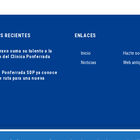
AS RECIENTES
ENLACES
ravo suma su talento a la
Inicio
Hazte so
n del Clínica Ponferrada
Noticias
Web anti
ca Ponferrada SDP ya conoce
de ruta para una nueva
SÍGUENOS EN.:
ia más relevante recordando sus preferencias y visitas repetidas. Al