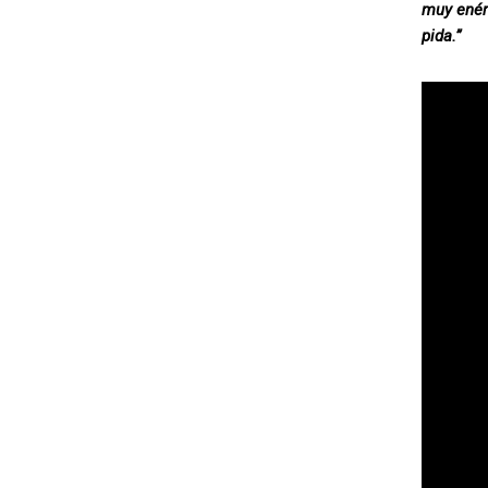
muy enér
pida.”