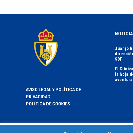
NOTICI
Juanjo B
direcció
SDP
El Clíni
la hoja 
aventura
AVISO LEGAL Y POLÍTICA DE
PRIVACIDAD
POLÍTICA DE COOKIES
2024 ©C.B. Ciudad de Ponferrrada
Usamos cookies en nuestro sitio web para brindarle la experienc