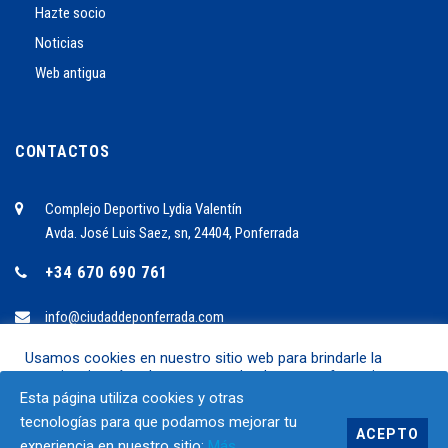
Hazte socio
Noticias
Web antigua
CONTACTOS
Complejo Deportivo Lydia Valentín
Avda. José Luis Saez, sn, 24404, Ponferrada
+34 670 690 761
info@ciudaddeponferrada.com
Usamos cookies en nuestro sitio web para brindarle la
experiencia más relevante recordando sus preferencias y
2024 ©C.B. Ciudad de Ponferrrada
visitas repetidas. Al hacer clic en "Aceptar", acepta el uso de
Esta página utiliza cookies y otras
TODAS las cookies.
SÍGUENOS EN.:
tecnologías para que podamos mejorar tu
ACEPTO
experiencia en nuestro sitio:
Más