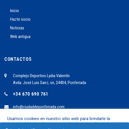
Inicio
Hazte socio
Noticias
Web antigua
CONTACTOS
Complejo Deportivo Lydia Valentín
Avda. José Luis Saez, sn, 24404, Ponferrada
+34 670 690 761
info@ciudaddeponferrada.com
Usamos cookies en nuestro sitio web para brindarle la
experiencia más relevante recordando sus preferencias y
2024 ©C.B. Ciudad de Ponferrrada