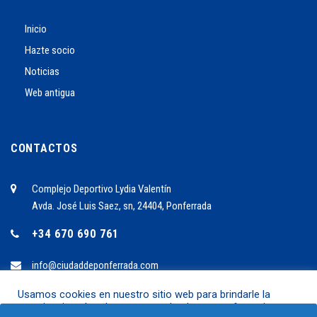
Inicio
Hazte socio
Noticias
Web antigua
CONTACTOS
Complejo Deportivo Lydia Valentín
Avda. José Luis Saez, sn, 24404, Ponferrada
+34 670 690 761
info@ciudaddeponferrada.com
Usamos cookies en nuestro sitio web para brindarle la
experiencia más relevante recordando sus preferencias y
2024 ©C.B. Ciudad de Ponferrrada