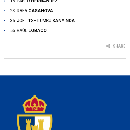
15. PABLO
HERNÁNDEZ
23. RAFA
CASANOVA
35.
J
OEL
T
SHILUMBU
KANYINDA
55. RAÚL
LOBACO
SHARE