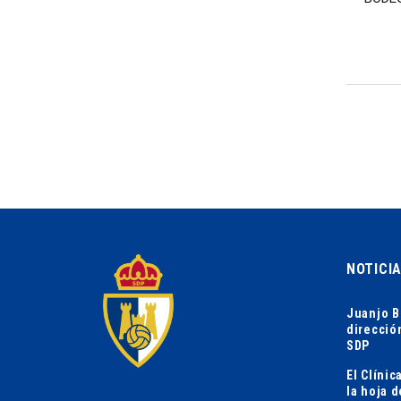
NOTICI
Juanjo B
direcció
SDP
El Clíni
la hoja 