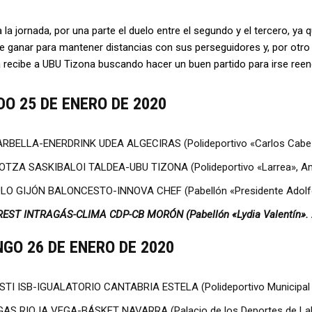
la jornada, por una parte el duelo entre el segundo y el tercero, ya q
e ganar para mantener distancias con sus perseguidores y, por otro la
 recibe a UBU Tizona buscando hacer un buen partido para irse reen
O 25 DE ENERO DE 2020
RBELLA-ENERDRINK UDEA ALGECIRAS (Polideportivo «Carlos Cabezas
TZA SASKIBALOI TALDEA-UBU TIZONA (Polideportivo «Larrea», Amor
LO GIJÓN BALONCESTO-INNOVA CHEF (Pabellón «Presidente Adolfo S
EST INTRAGÁS-CLIMA CDP-CB MORÓN (Pabellón «Lydia Valentín». 2
GO 26 DE ENERO DE 2020
STI ISB-IGUALATORIO CANTABRIA ESTELA (Polideportivo Municipal de
AS RIOJA VEGA-BÁSKET NAVARRA (Palacio de los Deportes de LaRIo