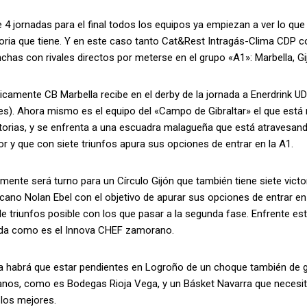
e 4 jornadas para el final todos los equipos ya empiezan a ver lo que
atoria que tiene. Y en este caso tanto Cat&Rest Intragás-Clima CDP
chas con rivales directos por meterse en el grupo «A1»: Marbella, G
icamente CB Marbella recibe en el derby de la jornada a Enerdrink 
es). Ahora mismo es el equipo del «Campo de Gibraltar» el que está
ctorias, y se enfrenta a una escuadra malagueña que está atraves
r y que con siete triunfos apura sus opciones de entrar en la A1.
mente será turno para un Círculo Gijón que también tiene siete vict
cano Nolan Ebel con el objetivo de apurar sus opciones de entrar e
 triunfos posible con los que pasar a la segunda fase. Enfrente es
da como es el Innova CHEF zamorano.
 habrá que estar pendientes en Logroño de un choque también de gra
ianos, como es Bodegas Rioja Vega, y un Básket Navarra que necesi
 los mejores.