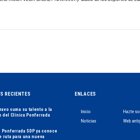
AS RECIENTES
ENLACES
ravo suma su talento a la
Inicio
Hazte so
n del Clínica Ponferrada
Noticias
Web anti
ca Ponferrada SDP ya conoce
de ruta para una nueva