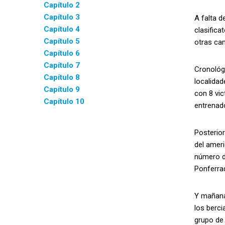
Capítulo 2
Capítulo 3
A falta d
Capítulo 4
clasific
Capítulo 5
otras can
Capítulo 6
Capítulo 7
Cronológ
Capítulo 8
localidad
Capítulo 9
con 8 vi
Capítulo 10
entrenado
Posterior
del ameri
número de
Ponferra
Y mañana
los berc
grupo de