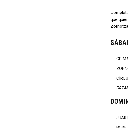
Completa 
que quier
Zornotza
SÁBAD
CB MA
ZORNO
CÍRCU
CAT&R
DOMIN
JUARI
BODEG