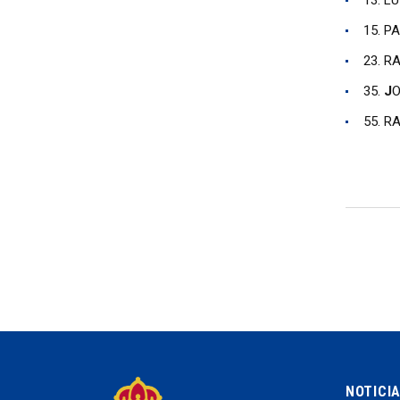
13. LU
15. P
23. R
35.
J
55. R
NOTICI