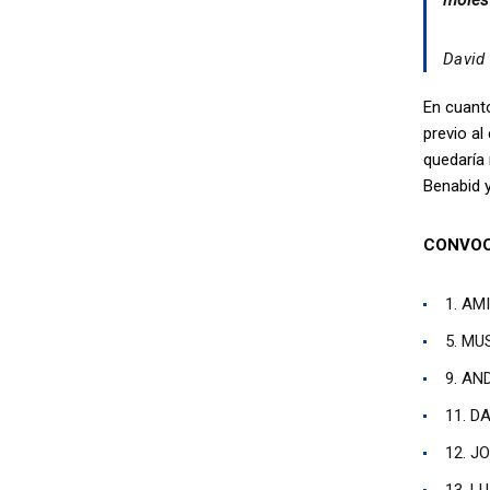
moles
David 
En cuanto
previo al
quedaría 
Benabid y
CONVOC
1. AM
5. M
9. AN
11. D
12. J