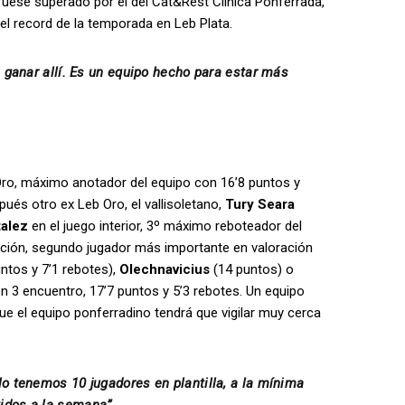
e fuese superado por el del Cat&Rest Clínica Ponferrada,
 el record de la temporada en Leb Plata.
e ganar allí. Es un equipo hecho para estar más
 Oro, máximo anotador del equipo con 16’8 puntos y
ués otro ex Leb Oro, el vallisoletano,
Tury Seara
alez
en el juego interior, 3º máximo reboteador del
ración, segundo jugador más importante en valoración
ntos y 7’1 rebotes),
Olechnavicius
(14 puntos) o
n 3 encuentro, 17’7 puntos y 5’3 rebotes. Un equipo
ue el equipo ponferradino tendrá que vigilar muy cerca
o tenemos 10 jugadores en plantilla, a la mínima