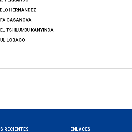
IS
FERRANDO
ABLO
HERNÁNDEZ
AFA
CASANOVA
OEL
T
SHILUMBU
KANYINDA
AÚL
LOBACO
AS RECIENTES
ENLACES