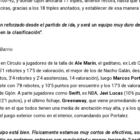
100-92, y dónde Gijón anotaría 17 triples, anterior record, hasta qu
ciras, gracias a los 18 triples anotados, y establecer de esa manera
n reforzado desde el partido de ida, y será un equipo muy duro d
 en la clasificación”.
Barrio
en Círculo a jugadores de la talla de
Ale Marín
, el gaditano, ex Leb
1 rebotes y 17’5 de valoración, el mejor de los de Nacho Galán, desp
tos, 3’4 rebotes y 2’4 asistencias, 14 valoración), luego
Marcos Port
te con 7’8 rebotes, y 10’5 puntos por encuentro y los 17’3 de valo
 de Gijón. A parte jugadores como
Swift
, ex NBA,
Javi Lucas
(10’6 pu
2’1 putos), y el último fichaje,
Greenaway
, que viene promediando e
te en el que todos tienen una media de anotación muy alta, y a los q
el juego exterior como en el interior, comandando por Portalez.
uipo está bien. Físicamente estamos muy cortos de efectivos, sol