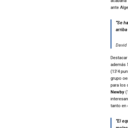
acabaría 
ante Alge
“Se ha
arriba
David 
Destacar 
además 5’
(13’4 pun
grupo oes
para los
Newby
(1
interesan
tanto en 
“El eq