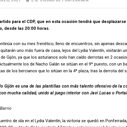
RZO, 2021
C.B. CIUDAD DE PONFERRADA
rtido para el CDP, que en esta ocasión tendrá que desplazarse h
o, desde las 20:00 horas.
ntinúa con su mes frenético, lleno de encuentros, sin apenas descan
 quitarán uno más fuera de casa, lejos del Lydia Valentín, visitarán
de Gijón, ya que los asturianos solo han caído derrotas en 2 ocasi
Actualmente los de Nacho Galán se sitúan en el 9º puesto, con un bala
tas de los bercianos que lo sitúan en la 4ª plaza, tras la derrota de
lo Gijón es una de las plantillas con más talento ofensivo de la 
 con mucha calidad, unido al juego interior con Javi Lucas o Portal
Barrio
uentro de ida en el Lydia Valentín, la victoria se quedó en Ponferrada,