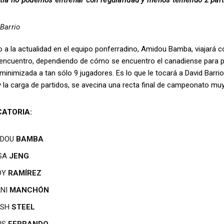
tia no podemos entrenar con regularidad y menos teniendo 2 part
Barrio
 a la actualidad en el equipo ponferradino, Amidou Bamba, viajará 
 encuentro, dependiendo de cómo se encuentro el canadiense para pod
minimizada a tan sólo 9 jugadores. Es lo que le tocará a David Barrio, 
 la carga de partidos, se avecina una recta final de campeonato mu
ATORIA:
IDOU
BAMBA
USA
JENG
DY
RAMÍREZ
ANI
MANCHÓN
OSH
STEEL