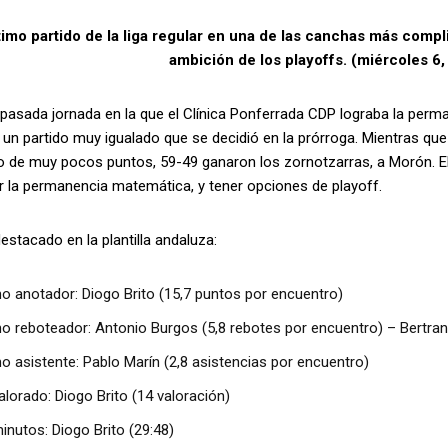
imo partido de la liga regular en una de las canchas más compli
ambición de los playoffs. (miércoles 6, 
pasada jornada en la que el Clínica Ponferrada CDP lograba la perm
n un partido muy igualado que se decidió en la prórroga. Mientras qu
o de muy pocos puntos, 59-49 ganaron los zornotzarras, a Morón. El
r la permanencia matemática, y tener opciones de playoff.
stacado en la plantilla andaluza:
o anotador: Diogo Brito (15,7 puntos por encuentro)
o reboteador: Antonio Burgos (5,8 rebotes por encuentro) – Bertra
 asistente: Pablo Marín (2,8 asistencias por encuentro)
lorado: Diogo Brito (14 valoración)
nutos: Diogo Brito (29:48)