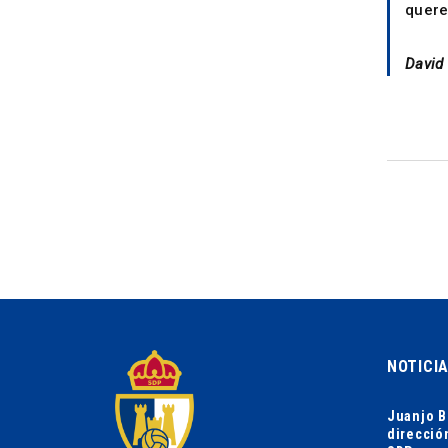
quere
David 
NOTICI
Juanjo B
direcció