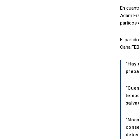
En cuanto
Adam Frav
partidos
El partid
CanalFEB.
“Hay 
prepa
“Cuen
tempo
salva
“Noso
conse
deber