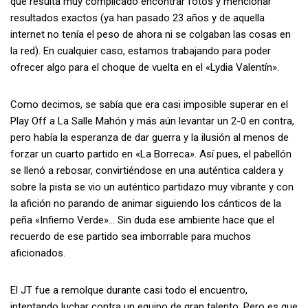
que resulta muy complicado encontrar fotos y mencionar
resultados exactos (ya han pasado 23 años y de aquella
internet no tenía el peso de ahora ni se colgaban las cosas en
la red). En cualquier caso, estamos trabajando para poder
ofrecer algo para el choque de vuelta en el «Lydia Valentín».
Como decimos, se sabía que era casi imposible superar en el
Play Off a La Salle Mahón y más aún levantar un 2-0 en contra,
pero había la esperanza de dar guerra y la ilusión al menos de
forzar un cuarto partido en «La Borreca». Así pues, el pabellón
se llenó a rebosar, convirtiéndose en una auténtica caldera y
sobre la pista se vio un auténtico partidazo muy vibrante y con
la afición no parando de animar siguiendo los cánticos de la
peña «Infierno Verde»… Sin duda ese ambiente hace que el
recuerdo de ese partido sea imborrable para muchos
aficionados.
El JT fue a remolque durante casi todo el encuentro,
intentando luchar contra un equipo de gran talento. Pero es que