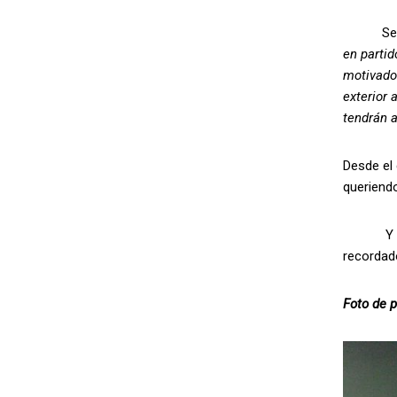
Según el
en partid
motivador
exterior
tendrán a
Desde el 
queriendo
Y es que
recordad
Foto de p