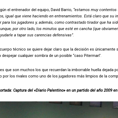
 entrenador del equipo, David Barrio,
“estamos muy contentos d
os, igual que viene haciendo en entrenamientos. Está claro que su 
 para los jugadores y, además, como contrastado tirador que ha sido
 aunque, por otro lado, los minutos que esté en cancha (que obviam
yudarle a tapar sus carencias defensivas”.
cuerpo técnico se quiere dejar claro que la decisión es únicamente 
 despejar cualquier sombra de un posible “caso Piterman”.
 son muchos los que recuerdan la imborrable huella dejada por 
o por los rivales como uno de los jugadores más limpios de la comp
ortada: Captura del «Diario Palentino» en un partido del año 2009 e