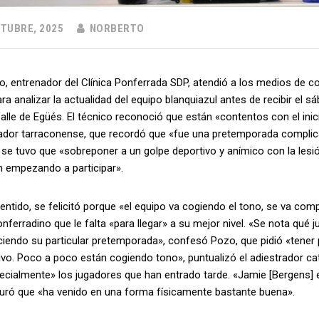
TUBRE, 2025
NORBERTO
o, entrenador del Clínica Ponferrada SDP, atendió a los medios de co
ara analizar la actualidad del equipo blanquiazul antes de recibir el sá
alle de Egüés. El técnico reconoció que están «contentos con el inici
rador tarraconense, que recordó que «fue una pretemporada complica
 se tuvo que «sobreponer a un golpe deportivo y anímico con la lesi
n empezando a participar».
entido, se felicitó porque «el equipo va cogiendo el tono, se va com
nferradino que le falta «para llegar» a su mejor nivel. «Se nota qu
iendo su particular pretemporada», confesó Pozo, que pidió «tener 
ivo. Poco a poco están cogiendo tono», puntualizó el adiestrador c
cialmente» los jugadores que han entrado tarde. «Jamie [Bergens] e
uró que «ha venido en una forma físicamente bastante buena».