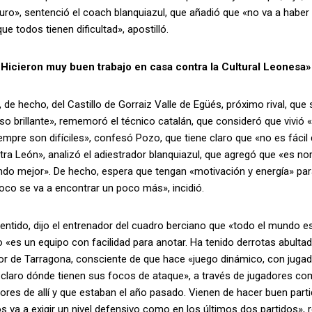
ro», sentenció el coach blanquiazul, que añadió que «no va a haber
que todos tienen dificultad», apostilló.
: «Hicieron muy buen trabajo en casa contra la Cultural Leonesa»
, de hecho, del Castillo de Gorraiz Valle de Egüés, próximo rival, que
o brillante», rememoró el técnico catalán, que consideró que vivió 
iempre son difíciles», confesó Pozo, que tiene claro que «no es fáci
tra León», analizó el adiestrador blanquiazul, que agregó que «es 
ndo mejor». De hecho, espera que tengan «motivación y energía» par
oco se va a encontrar un poco más», incidió.
entido, dijo el entrenador del cuadro berciano que «todo el mundo 
o «es un equipo con facilidad para anotar. Ha tenido derrotas abul
or de Tarragona, consciente de que hace «juego dinámico, con jugad
 claro dónde tienen sus focos de ataque», a través de jugadores c
ores de allí y que estaban el año pasado. Vienen de hacer buen part
os va a exigir un nivel defensivo como en los últimos dos partidos», 