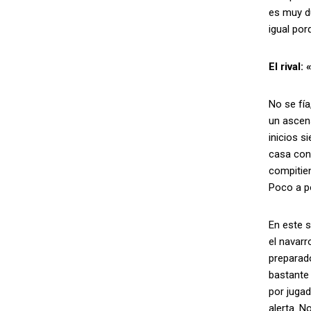
es muy du
igual por
El rival
No se fía
un ascens
inicios s
casa con
compitie
Poco a p
En este s
el navarr
preparad
bastante
por jugad
alerta. N