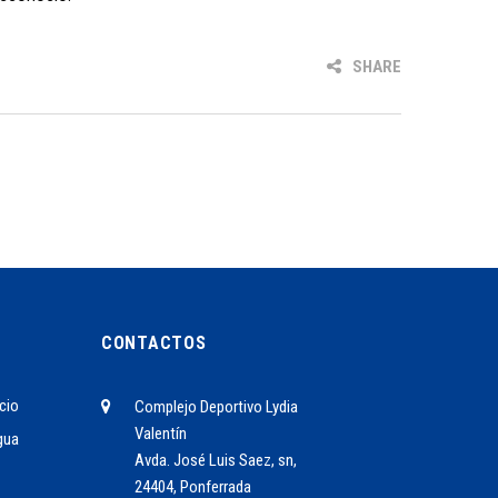
SHARE
CONTACTOS
cio
Complejo Deportivo Lydia
Valentín
gua
Avda. José Luis Saez, sn,
24404, Ponferrada