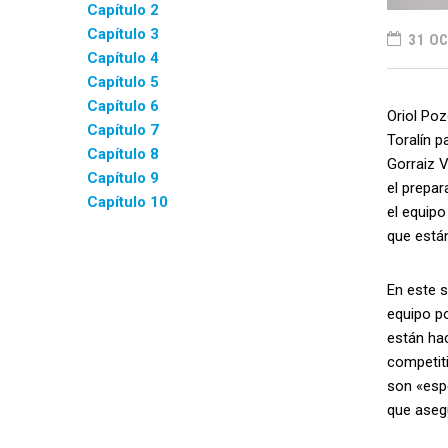
Capítulo 2
Capítulo 3
31 OC
Capítulo 4
Capítulo 5
Capítulo 6
Oriol Poz
Capítulo 7
Toralín p
Capítulo 8
Gorraiz V
Capítulo 9
el prepa
Capítulo 10
el equipo
que está
En este s
equipo po
están hac
competit
son «espe
que aseg