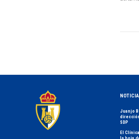
NOTICI
Juanjo B
direcció
SDP
El Clíni
la hoja 