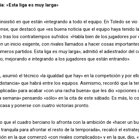
a: «Esta liga es muy larga»
nsistió en que están «integrando a todo el equipo. En Toledo se vio 
nse, que destacó que «es buena noticia que el equipo haya tenido la
o tras los contratiempos sufridos: «Habla bien de los jugadores por 
n un inicio exigente, con rivales llamados a hacer cosas importante
imeros partidos. Esta liga es muy larga», admitió el adiestrador del 
o, mejorando e integrando a los jugadores que están entrando».
 asumió el técnico «la igualdad que hay» en la competición y por el
distancia» que habrá entre los equipos. Asimismo, recordó que la t
icada» para acabar «con una racha buena» que les dio «opciones de l
 semana» pensando «sólo» en la cita de este sábado. Es más, lo con
casa y ponerse con cuatro victorias pronto.
lo que el cuadro berciano lo afronta con la ambición de «hacer un bu
 tranquila para afrontar el resto de la temporada», recalcó el estrate
ón en la que comenzó «con rivales complicados» y en la que, dijo, «