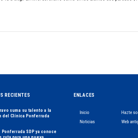
AS RECIENTES
ENLACES
ravo suma su talento a la
Inicio
Hazte so
n del Clínica Ponferrada
Noticias
Web anti
ca Ponferrada SDP ya conoce
de ruta para una nueva