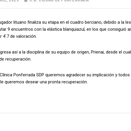
RIL, 2023
C.B. CIUDAD DE PONFERRADA
jugador lituano finaliza su etapa en el cuadro berciano, debido a la le
utar 9 encuentros con la elástica blanquiazul, en los que consiguió 
 4`7 de valoración.
gresa así a la disciplina de su equipo de origen, Prienai, desde el cual
de recuperación.
 Clínica Ponferrada SDP queremos agradecer su implicación y todos 
le queremos desear una pronta recuperación.