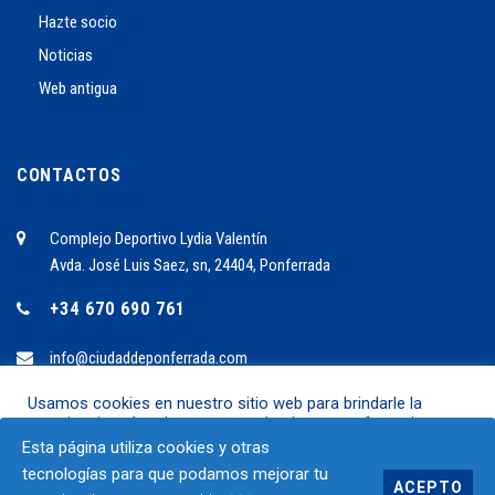
Hazte socio
Noticias
Web antigua
CONTACTOS
Complejo Deportivo Lydia Valentín
Avda. José Luis Saez, sn, 24404, Ponferrada
+34 670 690 761
info@ciudaddeponferrada.com
Usamos cookies en nuestro sitio web para brindarle la
experiencia más relevante recordando sus preferencias y
2024 ©C.B. Ciudad de Ponferrrada
visitas repetidas. Al hacer clic en "Aceptar", acepta el uso de
Esta página utiliza cookies y otras
TODAS las cookies.
SÍGUENOS EN.:
tecnologías para que podamos mejorar tu
ACEPTO