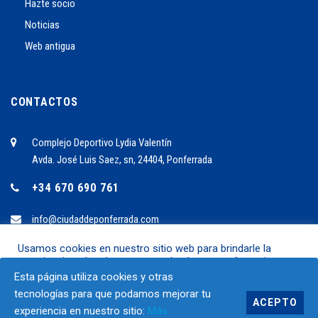
Hazte socio
Noticias
Web antigua
CONTACTOS
Complejo Deportivo Lydia Valentín
Avda. José Luis Saez, sn, 24404, Ponferrada
+34 670 690 761
info@ciudaddeponferrada.com
Usamos cookies en nuestro sitio web para brindarle la
experiencia más relevante recordando sus preferencias y
2024 ©C.B. Ciudad de Ponferrrada
visitas repetidas. Al hacer clic en "Aceptar", acepta el uso de
Esta página utiliza cookies y otras
TODAS las cookies.
SÍGUENOS EN.:
tecnologías para que podamos mejorar tu
ACEPTO
experiencia en nuestro sitio:
Más
Ajustes
Aceptar