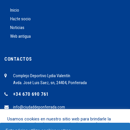
Inicio
Hazte socio
Noticias
Web antigua
CONTACTOS
Complejo Deportivo Lydia Valentín
Avda. José Luis Saez, sn, 24404, Ponferrada
+34 670 690 761
info@ciudaddeponferrada.com
Usamos cookies en nuestro sitio web para brindarle la
experiencia más relevante recordando sus preferencias y
2024 ©C.B. Ciudad de Ponferrrada
visitas repetidas. Al hacer clic en "Aceptar", acepta el uso de