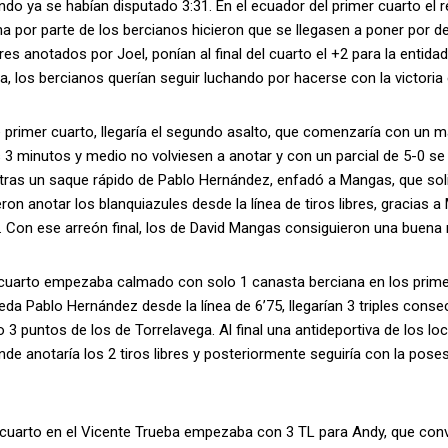
ndo ya se habían disputado 3:31. En el ecuador del primer cuarto el 
 por parte de los bercianos hicieron que se llegasen a poner por del
ibres anotados por Joel, ponían al final del cuarto el +2 para la entida
, los bercianos querían seguir luchando por hacerse con la victoria e
 primer cuarto, llegaría el segundo asalto, que comenzaría con un ma
3 minutos y medio no volviesen a anotar y con un parcial de 5-0 se 
tras un saque rápido de Pablo Hernández, enfadó a Mangas, que soli
ron anotar los blanquiazules desde la línea de tiros libres, gracias
. Con ese arreón final, los de David Mangas consiguieron una buena re
r cuarto empezaba calmado con solo 1 canasta berciana en los prime
veda Pablo Hernández desde la línea de 6’75, llegarían 3 triples conse
o 3 puntos de los de Torrelavega. Al final una antideportiva de los loc
onde anotaría los 2 tiros libres y posteriormente seguiría con la posesi
 cuarto en el Vicente Trueba empezaba con 3 TL para Andy, que conve