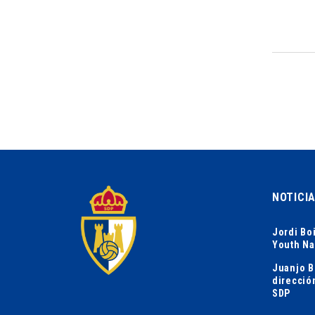
NOTICI
Jordi Bo
Youth Na
Juanjo B
direcció
SDP