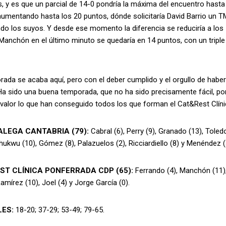
s, y es que un parcial de 14-0 pondría la máxima del encuentro hast
aumentando hasta los 20 puntos, dónde solicitaría David Barrio un T
o los suyos. Y desde ese momento la diferencia se reduciría a los 
Manchón en el último minuto se quedaría en 14 puntos, con un triple 
ada se acaba aquí, pero con el deber cumplido y el orgullo de habe
a sido una buena temporada, que no ha sido precisamente fácil, por
valor lo que han conseguido todos los que forman el Cat&Rest Clín
ALEGA CANTABRIA (79):
Cabral (6), Perry (9), Granado (13), Toled
hukwu (10), Gómez (8), Palazuelos (2), Ricciardiello (8) y Menéndez (
ST CLÍNICA PONFERRADA CDP (65):
Ferrando (4), Manchón (11),
amírez (10), Joel (4) y Jorge García (0).
LES:
18-20; 37-29; 53-49; 79-65.