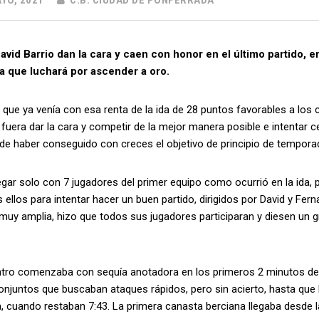
YO, 2021
C.B. CIUDAD DE PONFERRADA
avid Barrio dan la cara y caen con honor en el último partido, 
a que luchará por ascender a oro.
o que ya venía con esa renta de la ida de 28 puntos favorables a los c
 fuera dar la cara y competir de la mejor manera posible e intentar
de haber conseguido con creces el objetivo de principio de tempora
egar solo con 7 jugadores del primer equipo como ocurrió en la ida, 
s ellos para intentar hacer un buen partido, dirigidos por David y Fe
muy amplia, hizo que todos sus jugadores participaran y diesen un gr
ntro comenzaba con sequía anotadora en los primeros 2 minutos de 
juntos que buscaban ataques rápidos, pero sin acierto, hasta que P
, cuando restaban 7:43. La primera canasta berciana llegaba desde l