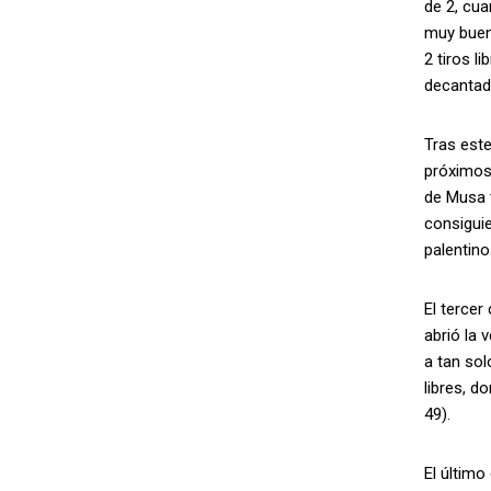
de 2, cua
muy buena
2 tiros l
decantada
Tras este
próximos 
de Musa 
consiguie
palentino
El terce
abrió la 
a tan sol
libres, d
49).
El último