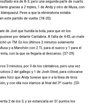
resultado era de 8-3, pero una segunda parte de cuarto
ante gracias a 2 triples, 1 de Andy y otro de Musa, con
d blanquiazul. Pese a que la eliminatoria estaba
n este partido de vuelta. (18-20).
te de Joel que hundía la bola, para que en los
pusiese por delante Cantabria. A falta de 4:43, un mate
citó un TM. En los últimos 2 minutos solamente
 a Musa y a Manchón con 2 TL para el sueco y 1 para el
nta, con la que se llegaría al descanso. (37-29).
ros 3 minutos, por 3 de los cántabros, pero una vez
cutivos 2 del gallego y 1 de Josh Steel, para colocarse
ales hizo que Andy tuviese que ir a la línea de tiros
ón, y con ella nos iríamos al final del 3º cuarto. (53-
rtía 2 de los 3, y se estancaría en 51 puntos los