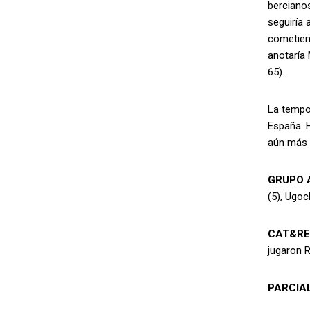
berciano
seguiría 
cometiend
anotaría 
65).
La tempor
España. H
aún más 
GRUPO 
(5), Ugoc
CAT&RE
jugaron R
PARCIA