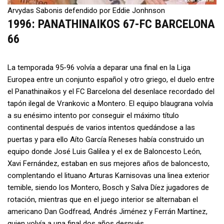
Arvydas Sabonis defendido por Eddie Jonhnson
1996: PANATHINAIKOS 67-FC BARCELONA
66
La temporada 95-96 volvía a deparar una final en la Liga
Europea entre un conjunto español y otro griego, el duelo entre
el Panathinaikos y el FC Barcelona del desenlace recordado del
tapón ilegal de Vrankovic a Montero. El equipo blaugrana volvía
a su enésimo intento por conseguir el máximo título
continental después de varios intentos quedándose a las
puertas y para ello Aíto García Reneses había construido un
equipo donde José Luis Galilea y el ex de Baloncesto León,
Xavi Fernández, estaban en sus mejores años de baloncesto,
complentando el lituano Arturas Karnisovas una linea exterior
temible, siendo los Montero, Bosch y Salva Díez jugadores de
rotación, mientras que en el juego interior se alternaban el
americano Dan Godfread, Andrés Jiménez y Ferrán Martínez,
quien volvía a una final dos años después.