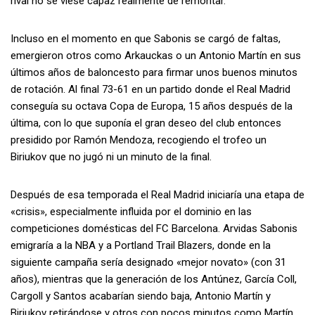
rival no se viese capaz realmente de remontar.
Incluso en el momento en que Sabonis se cargó de faltas,
emergieron otros como Arkauckas o un Antonio Martín en sus
últimos años de baloncesto para firmar unos buenos minutos
de rotación. Al final 73-61 en un partido donde el Real Madrid
conseguía su octava Copa de Europa, 15 años después de la
última, con lo que suponía el gran deseo del club entonces
presidido por Ramón Mendoza, recogiendo el trofeo un
Biriukov que no jugó ni un minuto de la final.
Después de esa temporada el Real Madrid iniciaría una etapa de
«crisis», especialmente influida por el dominio en las
competiciones domésticas del FC Barcelona. Arvidas Sabonis
emigraría a la NBA y a Portland Trail Blazers, donde en la
siguiente campaña sería designado «mejor novato» (con 31
años), mientras que la generación de los Antúnez, García Coll,
Cargoll y Santos acabarían siendo baja, Antonio Martín y
Biriukov retirándose y otros con pocos minutos como Martín