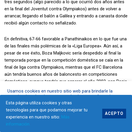
tres segundos (algo parecido a lo que ocurrió dos años antes
en la final del Joventut contra Olympiakos) antes de volver a
arrancar, llegando el balón a Galilea y entrando a canasta donde
recibió algún contacto no señalizado.
En definitiva, 67-66 favorable a Panathinaikos en lo que fue una
de las finales más polémicas de la «Liga Europea». Aún así, a
pesar de ese éxito, Boza Maljkovic sería despedido al final la
temporada porque en la competición doméstica se caía en la
final de liga contra Olympiakos, mientras que el FC Barcelona
aún tendría buenos años de baloncesto en competiciones
domésticas, aunque tendría que esperar al año 2003, con Pesic
en el banquillo, para conseguir su primera Euroliga.
Usamos cookies en nuestro sitio web para brindarle la
experiencia más relevante recordando sus preferencias y
visitas repetidas. Al hacer clic en "Aceptar", acepta el uso de
Esta página utiliza cookies y otras
TODAS las cookies.
tecnologías para que podamos mejorar tu
ACEPTO
experiencia en nuestro sitio:
Más
Ajustes
Aceptar
información.