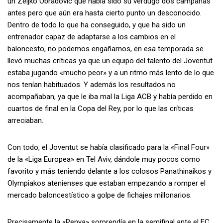
un Zeljko Obradovic que había sido su verdugo dos campañas
antes pero que aún era hasta cierto punto un desconocido.
Dentro de todo lo que ha conseguido, y que ha sido un
entrenador capaz de adaptarse a los cambios en el
baloncesto, no podemos engañarnos, en esa temporada se
llevó muchas críticas ya que un equipo del talento del Joventut
estaba jugando «mucho peor» y a un ritmo más lento de lo que
nos tenían habituados. Y además los resultados no
acompañaban, ya que le iba mal la Liga ACB y había perdido en
cuartos de final en la Copa del Rey, por lo que las críticas
arreciaban.
Con todo, el Joventut se había clasificado para la «Final Four»
de la «Liga Europea» en Tel Aviv, dándole muy pocos como
favorito y más teniendo delante a los colosos Panathinaikos y
Olympiakos atenienses que estaban empezando a romper el
mercado baloncestístico a golpe de fichajes millonarios.
Precisamente la «Penya» sorprendía en la semifinal ante el FC