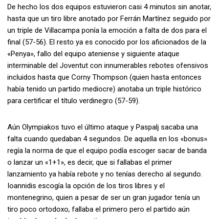
De hecho los dos equipos estuvieron casi 4 minutos sin anotar,
hasta que un tiro libre anotado por Ferrán Martínez seguido por
un triple de Villacampa ponía la emoción a falta de dos para el
final (57-56). El resto ya es conocido por los aficionados de la
«Penya», fallo del equipo ateniense y siguiente ataque
interminable del Joventut con innumerables rebotes ofensivos
incluidos hasta que Corny Thompson (quien hasta entonces
había tenido un partido mediocre) anotaba un triple histórico
para certificar el título verdinegro (57-59).
Aún Olympiakos tuvo el último ataque y Paspalj sacaba una
falta cuando quedaban 4 segundos. De aquella en los «bonus»
regía la norma de que el equipo podía escoger sacar de banda
o lanzar un «1+1», es decir, que si fallabas el primer
lanzamiento ya había rebote y no tenías derecho al segundo.
Ioannidis escogía la opción de los tiros libres y el
montenegrino, quien a pesar de ser un gran jugador tenía un
tiro poco ortodoxo, fallaba el primero pero el partido aún