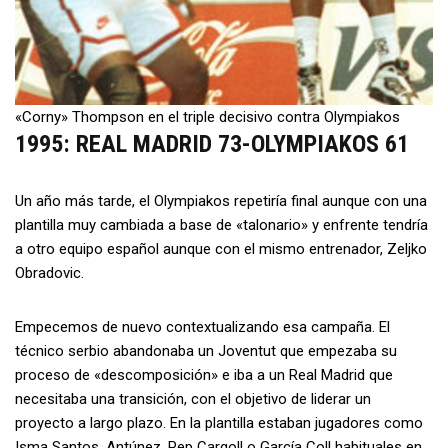
«Corny» Thompson en el triple decisivo contra Olympiakos
1995: REAL MADRID 73-OLYMPIAKOS 61
Un año más tarde, el Olympiakos repetiría final aunque con una
plantilla muy cambiada a base de «talonario» y enfrente tendría
a otro equipo español aunque con el mismo entrenador, Zeljko
Obradovic.
Empecemos de nuevo contextualizando esa campaña. El
técnico serbio abandonaba un Joventut que empezaba su
proceso de «descomposición» e iba a un Real Madrid que
necesitaba una transición, con el objetivo de liderar un
proyecto a largo plazo. En la plantilla estaban jugadores como
Isma Santos, Antúnez, Pep Cargoll o García Coll habituales en