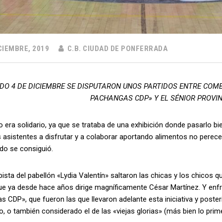
CIEMBRE, 2019
C.B. CIUDAD DE PONFERRADA
DO 4 DE DICIEMBRE SE DISPUTARON UNOS PARTIDOS ENTRE COMB
PACHANGAS CDP» Y EL SÉNIOR PROVI
vo era solidario, ya que se trataba de una exhibición donde pasarlo b
 asistentes a disfrutar y a colaborar aportando alimentos no perece
do se consiguió.
pista del pabellón «Lydia Valentín» saltaron las chicas y los chico
ue ya desde hace años dirige magníficamente César Martínez. Y enfr
 CDP», que fueron las que llevaron adelante esta iniciativa y poster
, o también considerado el de las «viejas glorias» (más bien lo prim