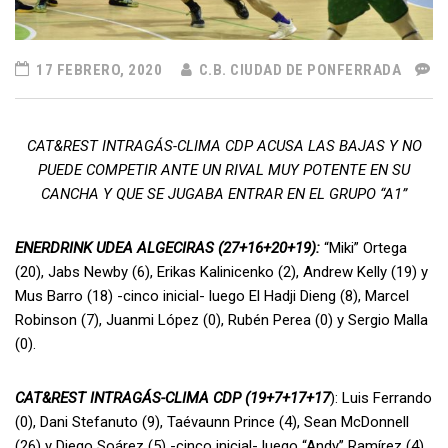
17 FEBRERO, 2020
C.B. CIUDAD DE PONFERRADA
CAT&REST INTRAGÁS-CLIMA CDP ACUSA LAS BAJAS Y NO
PUEDE COMPETIR ANTE UN RIVAL MUY POTENTE EN SU
CANCHA Y QUE SE JUGABA ENTRAR EN EL GRUPO “A1”
ENERDRINK UDEA ALGECIRAS (27+16+20+19):
“Miki” Ortega
(20), Jabs Newby (6), Erikas Kalinicenko (2), Andrew Kelly (19) y
Mus Barro (18) -cinco inicial- luego El Hadji Dieng (8), Marcel
Robinson (7), Juanmi López (0), Rubén Perea (0) y Sergio Malla
(0).
CAT&REST INTRAGÁS-CLIMA CDP (19+7+17+17
): Luis Ferrando
(0), Dani Stefanuto (9), Taévaunn Prince (4), Sean McDonnell
(26) y Diego Soárez (5) -cinco inicial- luego “Andy” Ramírez (4),