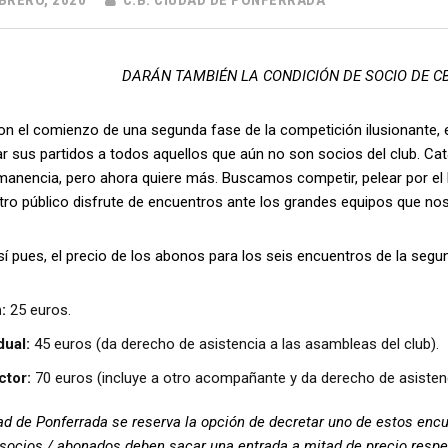
BRERO, 2020
C.B. CIUDAD DE PONFERRADA
DARÁN TAMBIÉN LA CONDICIÓN DE SOCIO DE C
omienzo de una segunda fase de la competición ilusionante, el 
r sus partidos a todos aquellos que aún no son socios del club. Ca
manencia, pero ahora quiere más. Buscamos competir, pelear por el 
ro público disfrute de encuentros ante los grandes equipos que nos 
, el precio de los abonos para los seis encuentros de la segunda
:
25 euros.
dual:
45 euros (da derecho de asistencia a las asambleas del club).
ctor:
70 euros (incluye a otro acompañante y da derecho de asistencia
ad de Ponferrada se reserva la opción de decretar uno de estos enc
socios / abonados deben sacar una entrada a mitad de precio respec