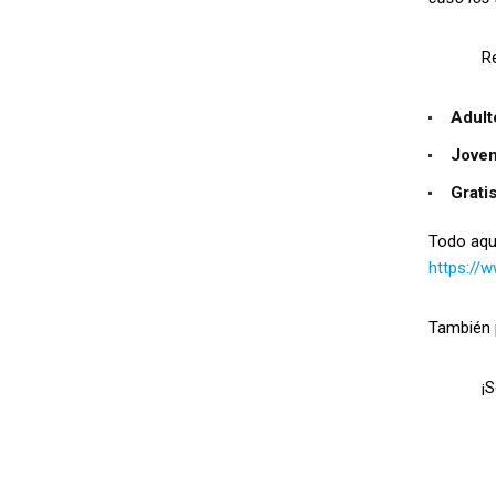
Recordam
Adult
Joven
Grati
Todo aque
https://
También p
¡Seguim