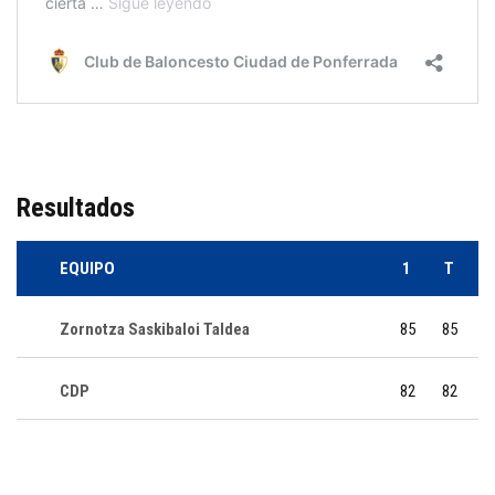
Resultados
EQUIPO
1
T
Zornotza Saskibaloi Taldea
85
85
CDP
82
82