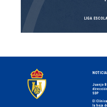
LIGA ESCOLA
NOTICI
Juanjo B
direcció
SDP
El Clíni
la hoja 