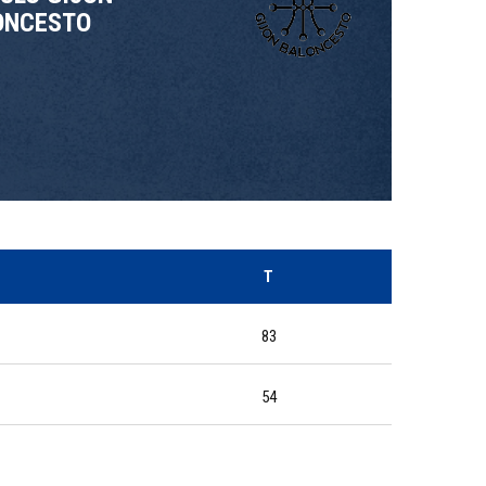
ONCESTO
T
83
54