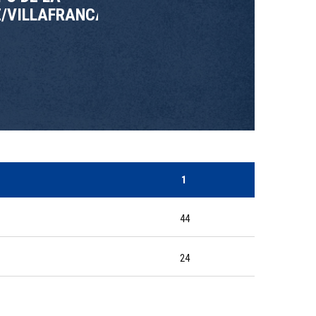
/VILLAFRANCA
1
44
24