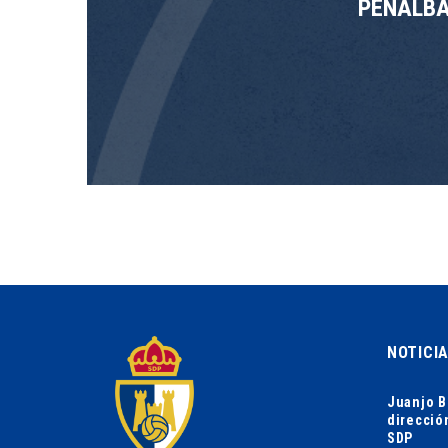
PEÑALB
NOTICI
Juanjo B
direcció
SDP