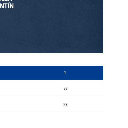
NTÍN
1
77
28