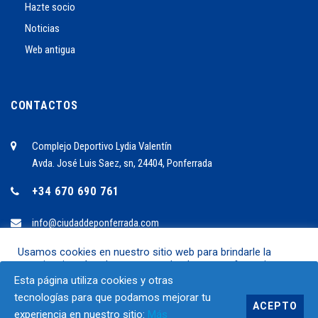
Hazte socio
Noticias
Web antigua
CONTACTOS
Complejo Deportivo Lydia Valentín
Avda. José Luis Saez, sn, 24404, Ponferrada
+34 670 690 761
info@ciudaddeponferrada.com
Usamos cookies en nuestro sitio web para brindarle la
experiencia más relevante recordando sus preferencias y
2024 ©C.B. Ciudad de Ponferrrada
visitas repetidas. Al hacer clic en "Aceptar", acepta el uso de
Esta página utiliza cookies y otras
TODAS las cookies.
SÍGUENOS EN.:
tecnologías para que podamos mejorar tu
ACEPTO
experiencia en nuestro sitio:
Más