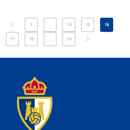
1
…
14
15
16
17
18
…
24