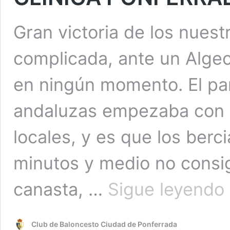
Gran victoria de los nues
complicada, ante un Algec
en ningún momento. El par
andaluzas empezaba con u
locales, y es que los berc
minutos y medio no consig
C
canasta, …
Sigue leyendo
D
U
A
Club de Baloncesto Ciudad de Ponferrada
7