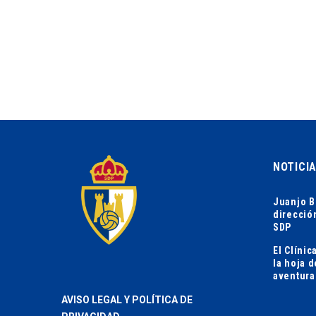
NOTICI
Juanjo B
direcció
SDP
El Clíni
la hoja 
aventura
AVISO LEGAL Y POLÍTICA DE