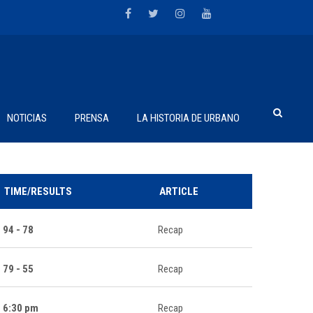
NOTICIAS
PRENSA
LA HISTORIA DE URBANO
TIME/RESULTS
ARTICLE
94 - 78
Recap
79 - 55
Recap
6:30 pm
Recap