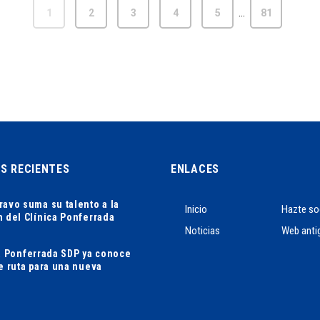
…
1
2
3
4
5
81
AS RECIENTES
ENLACES
ravo suma su talento a la
Inicio
Hazte so
n del Clínica Ponferrada
Noticias
Web anti
ca Ponferrada SDP ya conoce
de ruta para una nueva