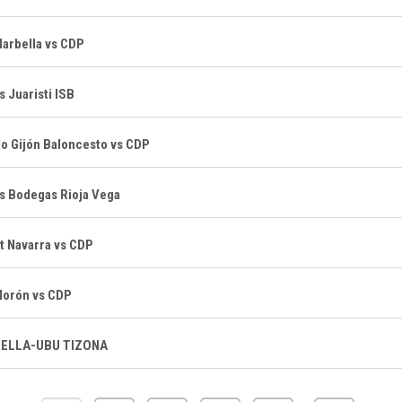
Marbella vs CDP
s Juaristi ISB
lo Gijón Baloncesto vs CDP
s Bodegas Rioja Vega
t Navarra vs CDP
Morón vs CDP
ELLA-UBU TIZONA